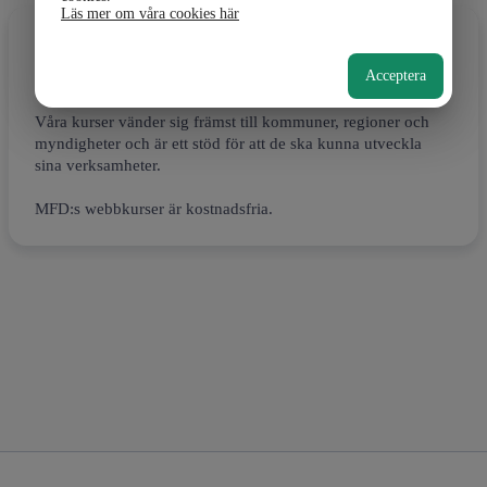
Läs mer om våra cookies här
Webbkurser från Myndigheten för
delaktighet
Acceptera
Våra kurser vänder sig främst till kommuner, regioner och
myndigheter och är ett stöd för att de ska kunna utveckla
sina verksamheter.
MFD:s webbkurser är kostnadsfria.