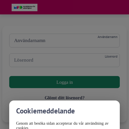
Grade
Portal
Användarnamn
Lösenord
Engångskod
Glömt ditt lösenord?
Cookiemeddelande
Ny användare? Skapa ett konto
Genom att besöka sidan accepterar du vår användning av
cookies.